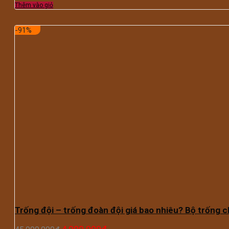
Thêm vào giỏ
-91%
Trống đội – trống đoàn đội giá bao nhiêu? Bộ trống c