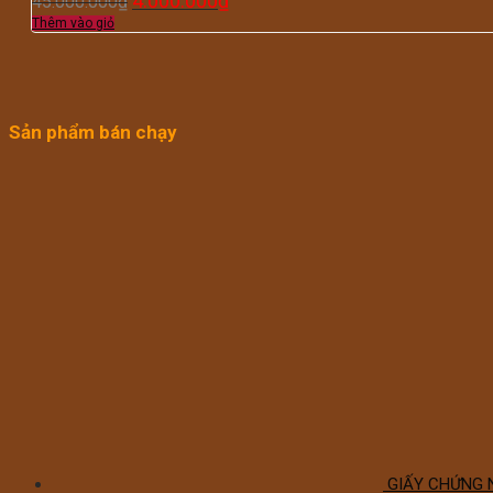
4.000.000
₫
45.000.000
₫
Thêm vào giỏ
Sản phẩm bán chạy
GIẤY CHỨNG 