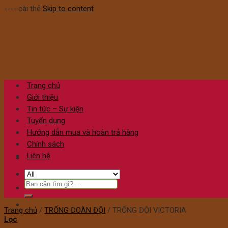
---- cài thẻ
Skip to content
Trang chủ
Giới thiệu
Tin tức – Sự kiện
Tuyển dụng
Hướng dẫn mua và hoàn trả hàng
Chính sách
Liên hệ
Trang chủ
/
TRỐNG ĐOÀN ĐỘI
/
TRỐNG ĐỘI VICTORIA
Lọc