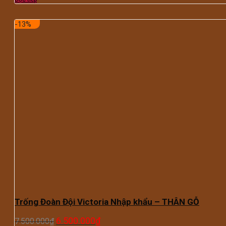
-13%
Trống Đoàn Đội Victoria Nhập khẩu – THÂN GỖ
6.500.000
₫
7.500.000
₫