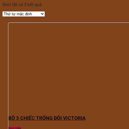
Xem tất cả 3 kết quả
BỘ 3 CHIẾC TRỐNG ĐỘI VICTORIA
Đọc tiếp