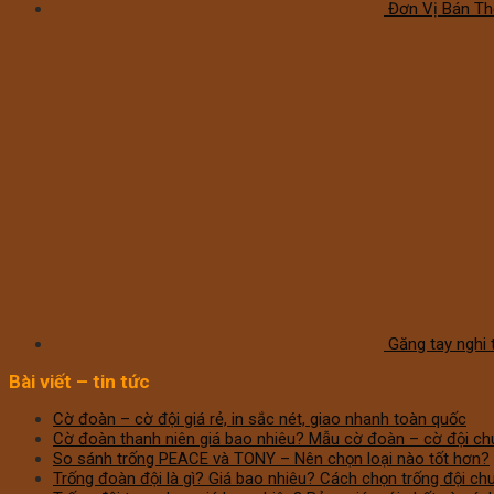
Đơn Vị Bán Th
Găng tay nghi 
Bài viết – tin tức
Cờ đoàn – cờ đội giá rẻ, in sắc nét, giao nhanh toàn quốc
Cờ đoàn thanh niên giá bao nhiêu? Mẫu cờ đoàn – cờ đội ch
So sánh trống PEACE và TONY – Nên chọn loại nào tốt hơn?
Trống đoàn đội là gì? Giá bao nhiêu? Cách chọn trống đội c