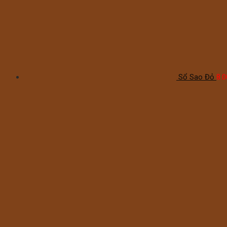
Sổ Sao Đỏ
8.0