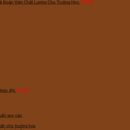
ẻ Đoàn Viên Chất Lượng Cho Trường Học
5.000
₫
thức đội
8.000
₫
uẩn quy các
huẩn cho trường học