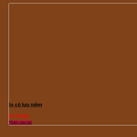
In cờ lưu niệm
80.000
₫
Thêm vào giỏ