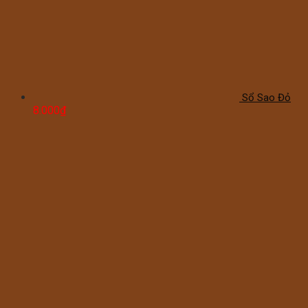
Sổ Sao Đỏ
8.000
₫