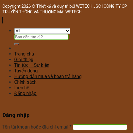
Copyright 2026 © Thiết kế và duy trì bởi WETECH JSC | CÔNG TY CP
TRUYỀN THÔNG VÀ THƯƠNG MẠI WETECH
Trang chủ
Giới thiệu
Tin tức – Sự kiện
Tuyển dụng
Hướng dẫn mua và hoàn trả hàng
Chính sách
Liên hệ
Đăng nhập
Đăng nhập
Tên tài khoản hoặc địa chỉ email
*