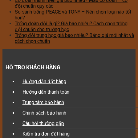
Cờ đoàn thanh niên giá bao nhiêu? Mẫu cờ đoàn – cờ
đội chuẩn quy các
So sánh trống PEACE và TONY – Nên chọn loại nào tốt
hơn?
Trống đoàn đội là gì? Giá bao nhiêu? Cách chọn trống
đội chuẩn cho trường học
Trống đội trung học giá bao nhiêu? Bảng giá mới nhất và
cách chọn chuẩn
HỖ TRỢ KHÁCH HÀNG
Hướng dẫn đặt hàng
Hướng dẫn thanh toán
Trung tâm bảo hành
Chính sách bảo hành
Câu hỏi thường gặp
Kiểm tra đơn đặt hàng