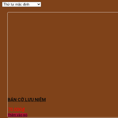
BÁN CỜ LƯU NIỆM
70.000
₫
Thêm vào giỏ