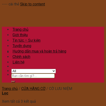
---- cài thẻ
Skip to content
Trang chủ
Giới thiệu
Tin tức – Sự kiện
Tuyển dụng
Hướng dẫn mua và hoàn trả hàng
Chính sách
Liên hệ
Trang chủ
/
CỬA HÀNG CỜ
/
CỜ LƯU NIỆM
Lọc
Xem tất cả 3 kết quả