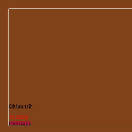
Cờ lưu trữ
70.000
₫
Thêm vào giỏ