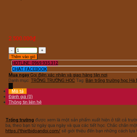
2.500.000
₫
Thêm vào giỏ
HOTLINE: 0969.935.312
CHAT FACEBOOK
Mua ngay
Gọi điện xác nhận và giao hàng tận nơi
Danh mục:
TRỐNG TRƯỜNG HỌC
Tag:
Bán trống trường học Hà 
Mô tả
Đánh giá (0)
Thông tin liên hệ
Trống trường
được xem là một sản phẩm xuất hiện ở tất cả trường
ba, theo bạn từ ngày qua ngày và qua các tiết học. Chắc chắn một
https://thietbidoandoi.com/
sẽ giới thiệu đến bạn những cách lựa