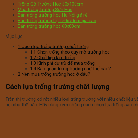
Trống Gỗ Trường Học 80x100cm
Mua trống Trường Sơn Huế
Bán trống trường học Hà Nội giá rẻ
Bán trống trường học 50x70cm giá cao
Bán trống trường học 60x80cm
Mục Lục
1
Cách lựa trống trường chất lượng
1.1
Chọn trống theo quy mô trường học
1.2
Chất liệu làm trống
1.3
Kinh phí dự trù để mua trống
1.4
Bảo quản trống trường như thế nào?
2
Nên mua trống trường học ở đâu?
Cách lựa trống trường chất lượng
Trên thị trường có rất nhiều loại trống trường với nhiều chất liệ
nơi như thế nào. Hãy cùng xem những cách chọn lựa trống sao c