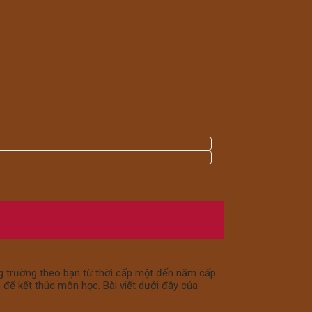
ống trường theo bạn từ thời cấp một đến năm cấp
 để kết thúc môn học. Bài viết dưới đây của