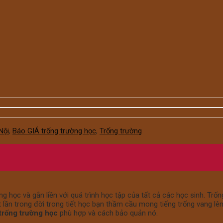
Nội
,
Báo GIÁ trống trường học
,
Trống trường
 học và gắn liền với quá trình học tập của tất cả các học sinh. Tr
 lần trong đời trong tiết học bạn thầm cầu mong tiếng trống vang lên
trống trường học
phù hợp và cách bảo quản nó.