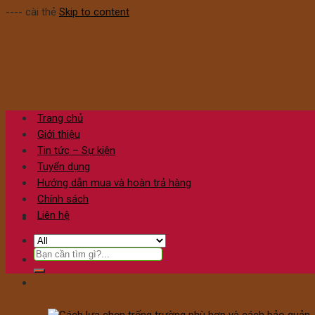
---- cài thẻ
Skip to content
Trang chủ
Giới thiệu
Tin tức – Sự kiện
Tuyển dụng
Hướng dẫn mua và hoàn trả hàng
Chính sách
Liên hệ