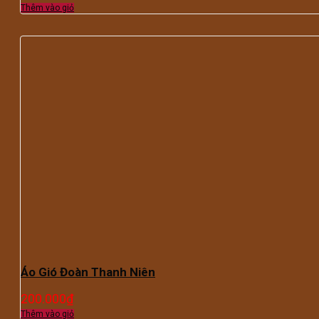
Thêm vào giỏ
Áo Gió Đoàn Thanh Niên
200.000
₫
Thêm vào giỏ