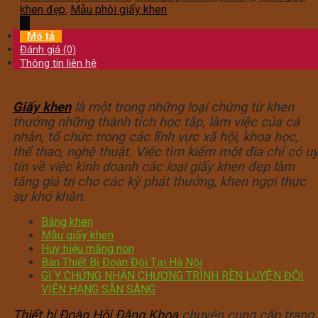
khen đẹp
,
Mẫu phôi giấy khen
Mô tả
Đánh giá (0)
Thông tin liên hệ
Giấy khen
là một trong những loại chứng từ khen
thưởng những thành tích học tập, làm việc của cá
nhân, tổ chức trong các lĩnh vực xã hội, khoa học,
thể thao, nghệ thuật. Việc tìm kiếm một địa chỉ có u
tín về việc kinh doanh các loại giấy khen đẹp làm
tăng giá trị cho các kỳ phát thưởng, khen ngợi thực
sự khó khăn.
Bằng khen
Mẫu giấy khen
Huy hiệu măng non
Bán Thiết Bị Đoàn Đội Tại Hà Nội
GI ́Y CHỨNG NHẬN CHƯƠNG TRÌNH RÈN LUYỆN ĐỘI
VIÊN HẠNG SẴN SÀNG
Thiết bị Đoàn Hội Đăng Khoa
chuyên cung cấp trang