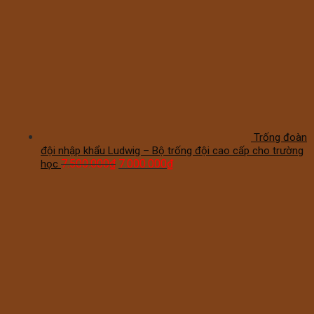
Trống đoàn
đội nhập khẩu Ludwig – Bộ trống đội cao cấp cho trường
7.500.000
₫
7.000.000
₫
học