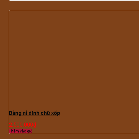
Bảng nỉ dính chữ xốp
2.500.000
₫
Thêm vào giỏ