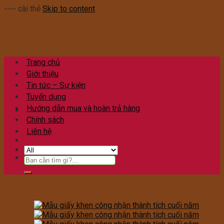
---- cài thẻ
Skip to content
Trang chủ
Giới thiệu
Tin tức – Sự kiện
Tuyển dụng
Hướng dẫn mua và hoàn trả hàng
Chính sách
Liên hệ