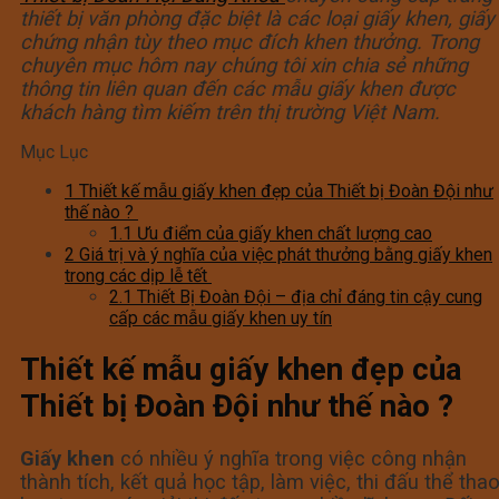
thiết bị văn phòng đặc biệt là các loại giấy khen, giấy
chứng nhận tùy theo mục đích khen thưởng. Trong
chuyên mục hôm nay chúng tôi xin chia sẻ những
thông tin liên quan đến các mẫu giấy khen được
khách hàng tìm kiếm trên thị trường Việt Nam.
Mục Lục
1
Thiết kế mẫu giấy khen đẹp của Thiết bị Đoàn Đội như
thế nào ?
1.1
Ưu điểm của giấy khen chất lượng cao
2
Giá trị và ý nghĩa của việc phát thưởng bằng giấy khen
trong các dịp lễ tết
2.1
Thiết Bị Đoàn Đội – địa chỉ đáng tin cậy cung
cấp các mẫu giấy khen uy tín
Thiết kế mẫu giấy khen đẹp của
Thiết bị Đoàn Đội như thế nào ?
Giấy khen
có nhiều ý nghĩa trong việc công nhận
thành tích, kết quả học tập, làm việc, thi đấu thể tha