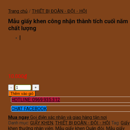
Trang chủ
/
THIẾT BỊ ĐOÀN - ĐỘI - HỘI
Mẫu giấy khen công nhận thành tích cuối năm
chất lượng
10.000
₫
Thêm vào giỏ
HOTLINE: 0969.935.312
CHAT FACEBOOK
Mua ngay
Gọi điện xác nhận và giao hàng tận nơi
Danh mục:
GIẤY KHEN
,
THIẾT BỊ ĐOÀN - ĐỘI - HỘI
Tag:
Giấy
khen thưởng nhân viên
,
Mẫu giấy khen Quân đội
,
Mẫu giấy