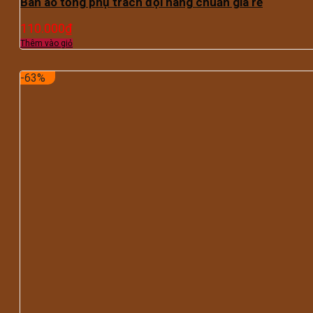
Bán áo tổng phụ trách đội hàng chuẩn giá rẻ
110.000
₫
Thêm vào giỏ
-63%