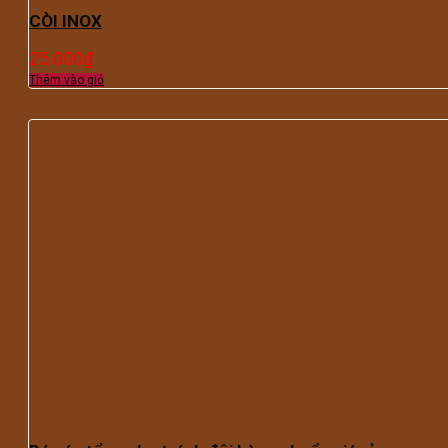
CÒI INOX
25.000
₫
Thêm vào giỏ