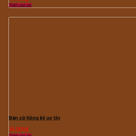
Thêm vào giỏ
Bán cờ hồng kỳ uy tín
30.000
₫
Thêm vào giỏ