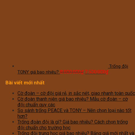
Trống đội
8.000.000
₫
7.500.000
₫
TONY giá bao nhiêu?
Bài viết mới nhất
Cờ đoàn – cờ đội giá rẻ, in sắc nét, giao nhanh toàn quốc
Cờ đoàn thanh niên giá bao nhiêu? Mẫu cờ đoàn – cờ
đội chuẩn quy các
So sánh trống PEACE và TONY – Nên chọn loại nào tốt
hơn?
Trống đoàn đội là gì? Giá bao nhiêu? Cách chọn trống
đội chuẩn cho trường học
Trống đội trung học giá bao nhiêu? Bảng giá mới nhất và