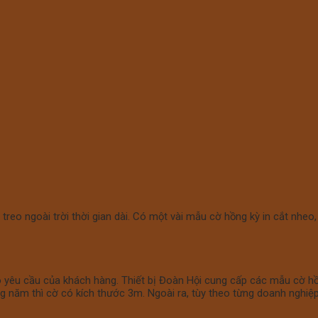
 treo ngoài trời thời gian dài. Có một vài mẫu cờ hồng kỳ in cắt nheo,
heo yêu cầu của khách hàng. Thiết bị Đoàn Hội cung cấp các mẫu cờ 
rong năm thì cờ có kích thước 3m. Ngoài ra, tùy theo từng doanh ngh