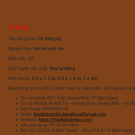
30.000
₫
Tên hàng hóa:
Cờ hồng kỳ
Nguyên liệu:
Vải sa tanh xịn
Màu sắc : đỏ
Dây truyền sản xuất:
May tự động
Kích thước:
0.6 x 1.2 m, 0.6 x 1.5 m, 1 x 2m
Mọi thông tin chi tiết, và thắc mắc về sản phẩm. Xin hãy liên hệ
Trụ sở chính; Số 1 Trần Quang Khải, TP Bắc Giang
Cơ sở Hà Nội; 96 Đại Từ – Hoàng Kim- Hoàng Mai – Hà Nộ
Điện thoại: 0969.935.312
Email:
thietbidoandoi.dangkhoa@gmail.com
Website:
https://thietbidoandoi.com/
Văn phòng tại TP Hồ Chí Minh
Địa chỉ: 133/70 Đ Bình Thành – Khu Phố 4 – P Bình Hưng