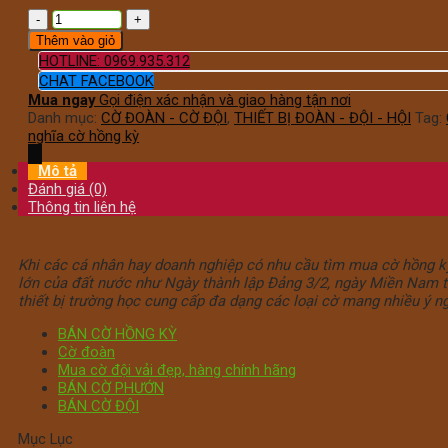
Thêm vào giỏ
HOTLINE: 0969.935.312
CHAT FACEBOOK
Mua ngay
Gọi điện xác nhận và giao hàng tận nơi
Danh mục:
CỜ ĐOÀN - CỜ ĐỘI
,
THIẾT BỊ ĐOÀN - ĐỘI - HỘI
Tag:
nghĩa cờ hồng kỳ
Mô tả
Đánh giá (0)
Thông tin liên hệ
Khi các cá nhân hay doanh nghiệp có nhu cầu tìm mua cờ hồng kỳ 
lớn của đất nước như Ngày thành lập Đảng 3/2, ngày Miền Nam t
thiết bị trường học cung cấp đa dạng các loại cờ mang nhiều ý n
BÁN CỜ HỒNG KỲ
Cờ đoàn
Mua cờ đội vải đẹp, hàng chính hãng
BÁN CỜ PHƯỚN
BÁN CỜ ĐỘI
Mục Lục