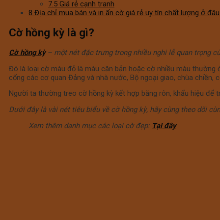
7.5
Giá rẻ cạnh tranh
8
Địa chỉ mua bán và in ấn cờ giá rẻ uy tín chất lượng ở đâ
Cờ hồng kỳ là gì?
Cờ hồng kỳ
– một nét đặc trưng trong nhiều nghi lễ quan trọng c
Đó là loại cờ màu đỏ là màu căn bản hoặc cờ nhiều màu thường đ
cổng các cơ quan Đảng và nhà nước, Bộ ngoại giao, chùa chiền, cơ
Người ta thường treo cờ hồng kỳ kết hợp băng rôn, khẩu hiệu để tran
Dưới đây là vài nét tiêu biểu về cờ hồng kỳ, hãy cùng theo dõi cù
Xem thêm danh mục các loại cờ đẹp:
Tại đây