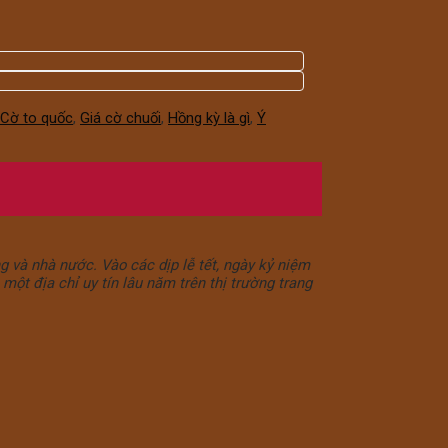
Cờ to quốc
,
Giá cờ chuối
,
Hồng kỳ là gì
,
Ý
 và nhà nước. Vào các dịp lễ tết, ngày kỷ niệm
 một địa chỉ uy tín lâu năm trên thị trường trang