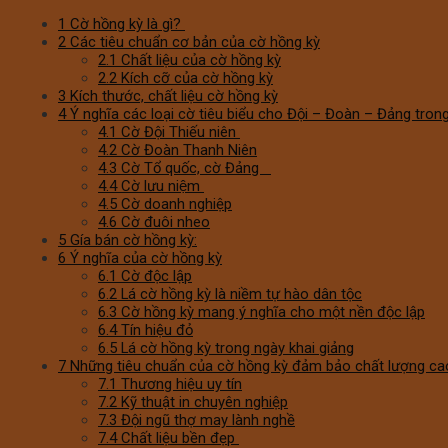
1
Cờ hồng kỳ là gì?
2
Các tiêu chuẩn cơ bản của cờ hồng kỳ
2.1
Chất liệu của cờ hồng kỳ
2.2
Kích cỡ của cờ hồng kỳ
3
Kích thước, chất liệu cờ hồng kỳ
4
Ý nghĩa các loại cờ tiêu biểu cho Đội – Đoàn – Đảng tron
4.1
Cờ Đội Thiếu niên
4.2
Cờ Đoàn Thanh Niên
4.3
Cờ Tổ quốc, cờ Đảng
4.4
Cờ lưu niệm
4.5
Cờ doanh nghiệp
4.6
Cờ đuôi nheo
5
Gía bán cờ hồng kỳ:
6
Ý nghĩa của cờ hồng kỳ
6.1
Cờ độc lập
6.2
Lá cờ hồng kỳ là niềm tự hào dân tộc
6.3
Cờ hồng kỳ mang ý nghĩa cho một nền độc lập
6.4
Tín hiệu đỏ
6.5
Lá cờ hồng kỳ trong ngày khai giảng
7
Những tiêu chuẩn của cờ hồng kỳ đảm bảo chất lượng ca
7.1
Thương hiệu uy tín
7.2
Kỹ thuật in chuyên nghiệp
7.3
Đội ngũ thợ may lành nghề
7.4
Chất liệu bền đẹp