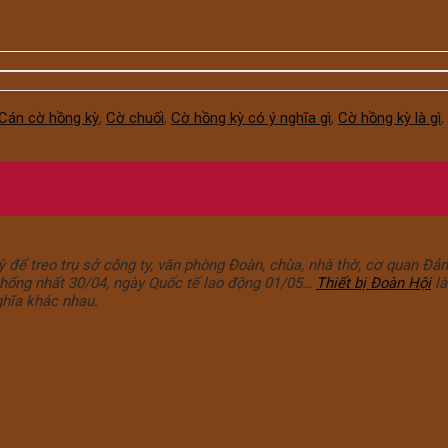
Cán cờ hồng kỳ
,
Cờ chuối
,
Cờ hồng kỳ có ý nghĩa gì
,
Cờ hồng kỳ là gì
,
để treo trụ sở công ty, văn phòng Đoàn, chùa, nhà thờ, cơ quan Đảng
hống nhất 30/04, ngày Quốc tế lao động 01/05…
Thiết bị Đoàn Hội
là
ghĩa khác nhau.