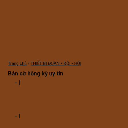
Trang chủ
/
THIẾT BỊ ĐOÀN - ĐỘI - HỘI
Bán cờ hồng kỳ uy tín